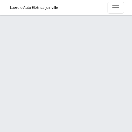
Laercio Auto Elétrica Joinville
Serviço > Distribuidor
Início
Serviço