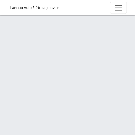
Laercio Auto Elétrica Joinville
Serviço > Instalação e Troca de Baterias
Início
Serviço