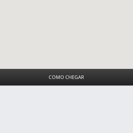
COMO CHEGAR
uia - www.cuboguia.com.br - Desenvolvimento de Sites e
Cookies